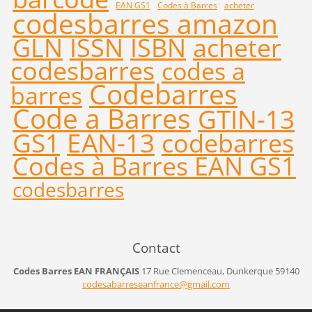
EAN GS1
Codes à Barres
acheter
codesbarres amazon
GLN
ISSN
ISBN
acheter
codesbarres
codes a
Codebarres
barres
Code a Barres
GTIN-13
GS1
EAN-13
codebarres
Codes à Barres EAN GS1
codesbarres
Contact
Codes Barres EAN FRANÇAIS
17 Rue Clemenceau,
Dunkerque
59140
codesaba
rreseanf
rance@gm
ail.com