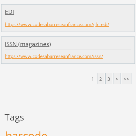
EDI
https://www.codesabarreseanfrance.com/gln-edi/
ISSN (magazines)
https://www.codesabarreseanfrance.com/issn/
1
2
3
>
>>
Tags
barcode