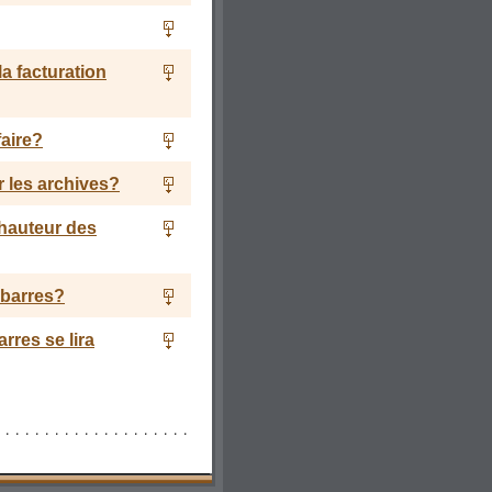
la facturation
faire?
r les archives?
 hauteur des
 barres?
rres se lira