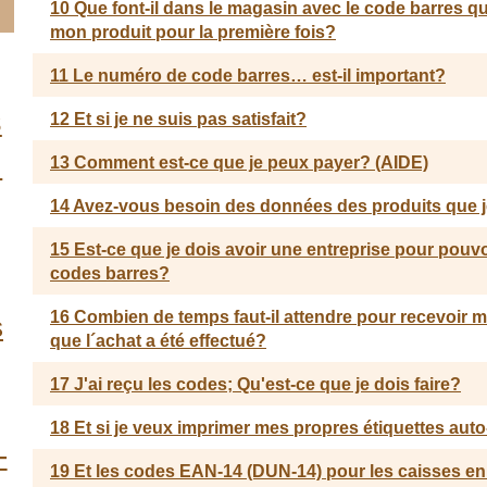
10 Que font-il dans le magasin avec le code barres qu
mon produit pour la première fois?
11 Le numéro de code barres… est-il important?
s
12 Et si je ne suis pas satisfait?
N
13 Comment est-ce que je peux payer? (AIDE)
14 Avez-vous besoin des données des produits que 
15 Est-ce que je dois avoir une entreprise pour pouvo
codes barres?
16 Combien de temps faut-il attendre pour recevoir 
s
que l´achat a été effectué?
17 J'ai reçu les codes; Qu'est-ce que je dois faire?
18 Et si je veux imprimer mes propres étiquettes aut
-
19 Et les codes EAN-14 (DUN-14) pour les caisses en