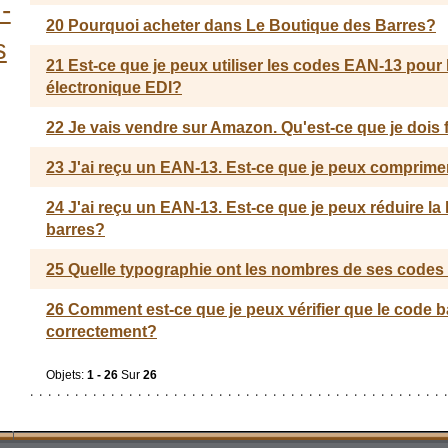
-
20 Pourquoi acheter dans Le Boutique des Barres?
s
21 Est-ce que je peux utiliser les codes EAN-13 pour 
électronique EDI?
22 Je vais vendre sur Amazon. Qu'est-ce que je dois 
23 J'ai reçu un EAN-13. Est-ce que je peux comprime
24 J'ai reçu un EAN-13. Est-ce que je peux réduire la
barres?
25 Quelle typographie ont les nombres de ses codes
26 Comment est-ce que je peux vérifier que le code ba
correctement?
Objets:
1 - 26
Sur
26