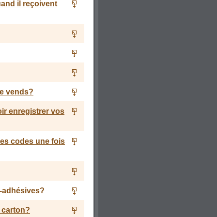
and il reçoivent
je vends?
ir enregistrer vos
mes codes une fois
o-adhésives?
 carton?