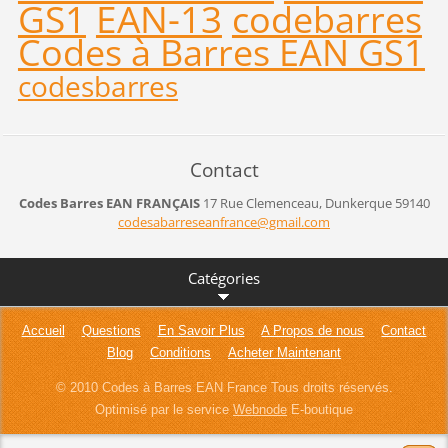
GS1
EAN-13
codebarres
Codes à Barres EAN GS1
codesbarres
Contact
Codes Barres EAN FRANÇAIS
17 Rue Clemenceau,
Dunkerque
59140
codesaba
rreseanf
rance@gm
ail.com
Catégories
Accueil
Questions
En Savoir Plus
A Propos de nous
Contact
Blog
Conditions
Acheter Maintenant
© 2010 Codes à Barres EAN France Tous droits réservés.
Optimisé par le service
Webnode
E-boutique